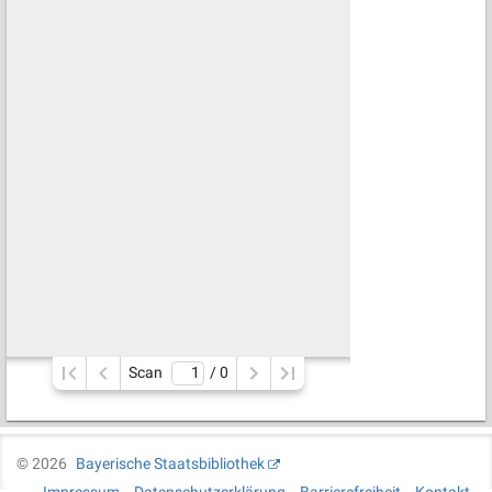
Scan
/ 
0
©
2026
Bayerische Staatsbibliothek
Impressum
Datenschutzerklärung
Barrierefreiheit
Kontakt