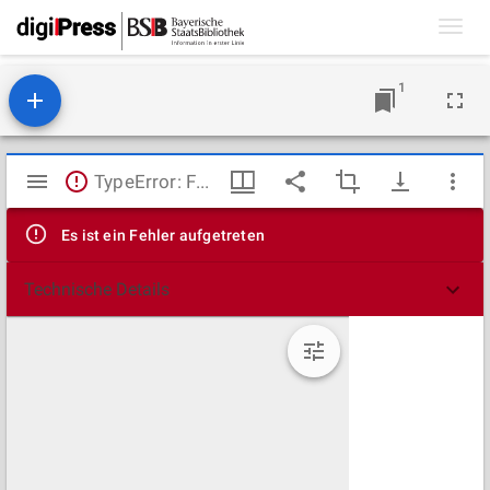
Toggl
navig
1
Mirador
TypeError: Failed to fetch
Viewer
Es ist ein Fehler aufgetreten
Technische Details