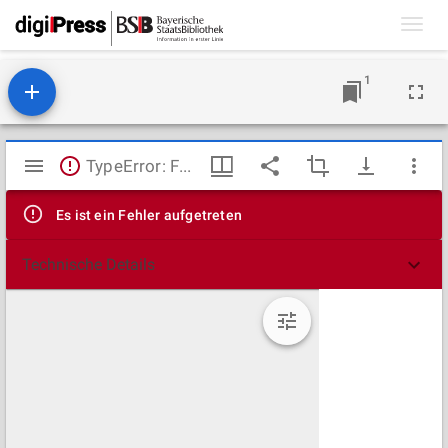
Toggl
navig
1
Mirador
TypeError: Failed to fetch
Viewer
Es ist ein Fehler aufgetreten
Technische Details