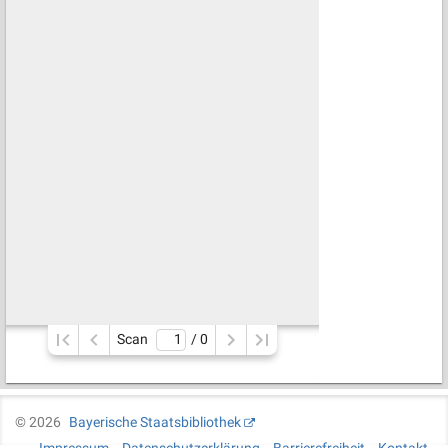
Scan
/ 
0
©
2026
Bayerische Staatsbibliothek
Impressum
Datenschutzerklärung
Barrierefreiheit
Kontakt