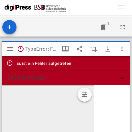
Toggl
navig
1
Mirador
TypeError: Failed to fetch
Viewer
Es ist ein Fehler aufgetreten
Technische Details