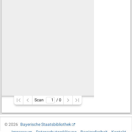
Scan
/ 
0
©
2026
Bayerische Staatsbibliothek
Impressum
Datenschutzerklärung
Barrierefreiheit
Kontakt