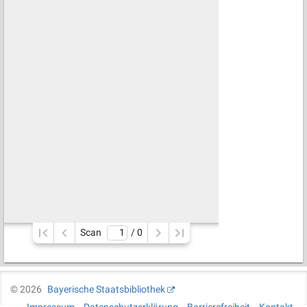
Scan
/ 
0
©
2026
Bayerische Staatsbibliothek
Impressum
Datenschutzerklärung
Barrierefreiheit
Kontakt