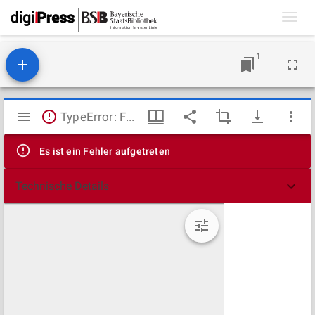
Toggl
navig
1
Mirador
TypeError: Failed to fetch
Viewer
Es ist ein Fehler aufgetreten
Technische Details