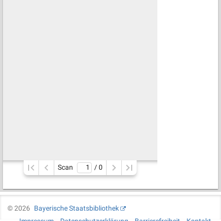
Scan
/ 
0
©
2026
Bayerische Staatsbibliothek
Impressum
Datenschutzerklärung
Barrierefreiheit
Kontakt