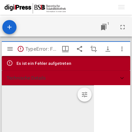
Toggl
navig
1
Mirador
TypeError: Failed to fetch
Viewer
Es ist ein Fehler aufgetreten
Technische Details