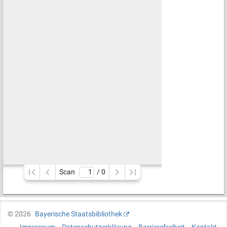
Scan
/ 
0
©
2026
Bayerische Staatsbibliothek
Impressum
Datenschutzerklärung
Barrierefreiheit
Kontakt