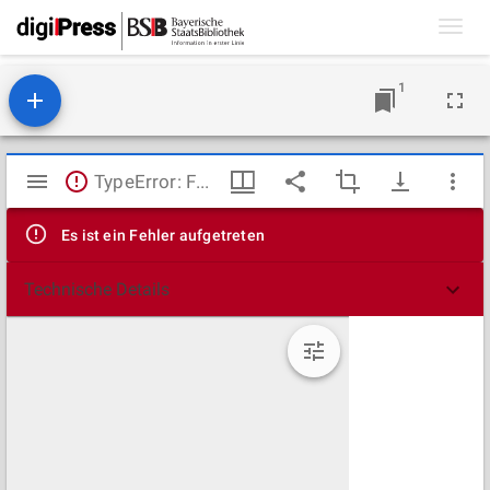
Toggl
navig
1
Mirador
TypeError: Failed to fetch
Viewer
Es ist ein Fehler aufgetreten
Technische Details