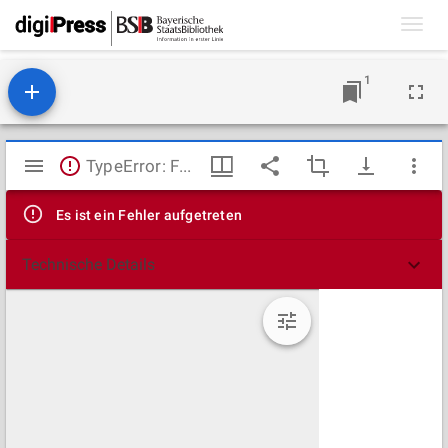
Toggl
navig
1
Mirador
TypeError: Failed to fetch
Viewer
Es ist ein Fehler aufgetreten
Technische Details