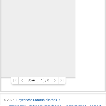
Scan
/ 
0
©
2026
Bayerische Staatsbibliothek
Impressum
Datenschutzerklärung
Barrierefreiheit
Kontakt