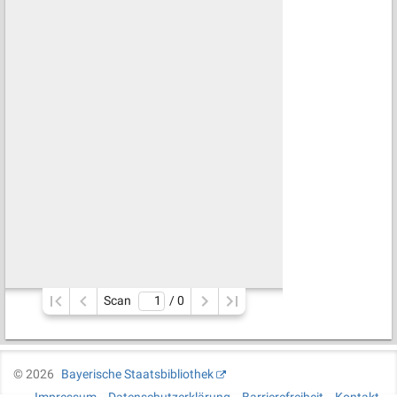
Scan
/ 
0
©
2026
Bayerische Staatsbibliothek
Impressum
Datenschutzerklärung
Barrierefreiheit
Kontakt