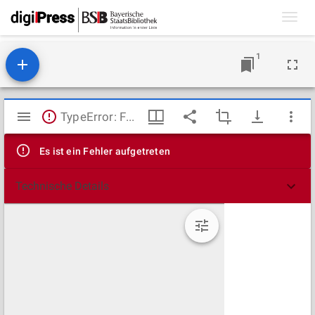
Toggl
navig
1
Mirador
TypeError: Failed to fetch
Viewer
Es ist ein Fehler aufgetreten
Technische Details