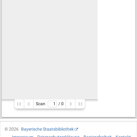
Scan
/ 
0
©
2026
Bayerische Staatsbibliothek
Impressum
Datenschutzerklärung
Barrierefreiheit
Kontakt