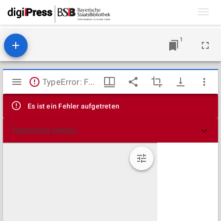
Toggl
navig
1
Mirador
TypeError: Failed to fetch
Viewer
Es ist ein Fehler aufgetreten
Technische Details