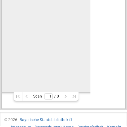
Scan
/ 
0
©
2026
Bayerische Staatsbibliothek
Impressum
Datenschutzerklärung
Barrierefreiheit
Kontakt