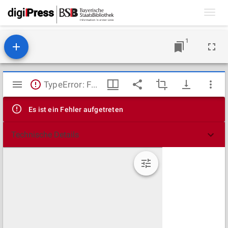
Toggl
navig
1
Mirador
TypeError: Failed to fetch
Viewer
Es ist ein Fehler aufgetreten
Technische Details