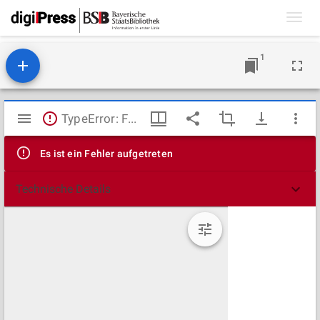
Toggl
navig
1
Mirador
TypeError: Failed to fetch
Viewer
Es ist ein Fehler aufgetreten
Technische Details