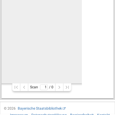
Scan
/ 
0
©
2026
Bayerische Staatsbibliothek
Impressum
Datenschutzerklärung
Barrierefreiheit
Kontakt