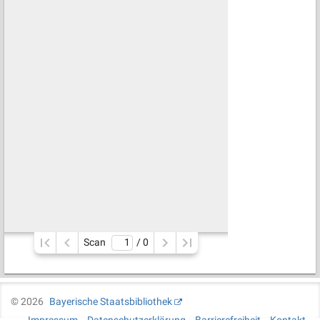
Scan
/ 
0
©
2026
Bayerische Staatsbibliothek
Impressum
Datenschutzerklärung
Barrierefreiheit
Kontakt