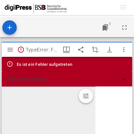
Toggl
navig
1
Mirador
TypeError: Failed to fetch
Viewer
Es ist ein Fehler aufgetreten
Technische Details