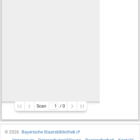
Scan
/ 
0
©
2026
Bayerische Staatsbibliothek
Impressum
Datenschutzerklärung
Barrierefreiheit
Kontakt