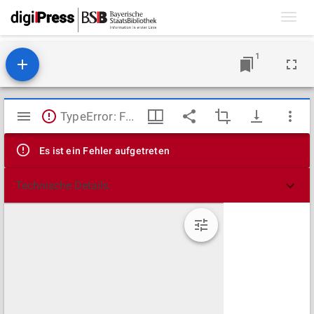
Toggl
navig
1
Mirador
TypeError: Failed to fetch
Viewer
Es ist ein Fehler aufgetreten
Technische Details