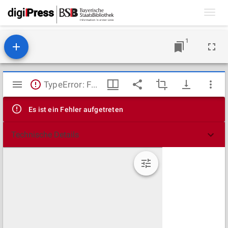
Toggl
navig
1
Mirador
TypeError: Failed to fetch
Viewer
Es ist ein Fehler aufgetreten
Technische Details