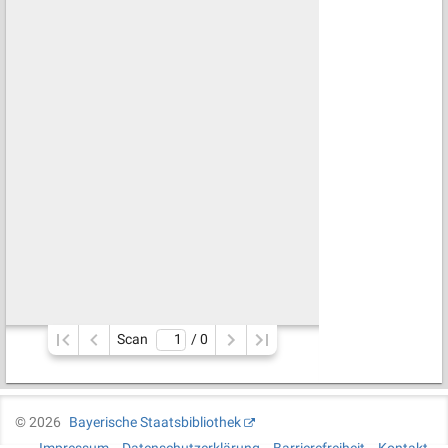
Scan
/ 
0
©
2026
Bayerische Staatsbibliothek
Impressum
Datenschutzerklärung
Barrierefreiheit
Kontakt