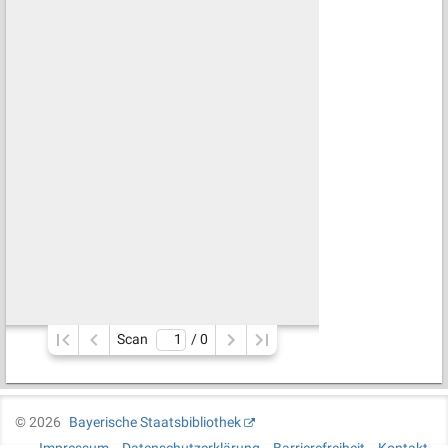
Scan
/ 
0
©
2026
Bayerische Staatsbibliothek
Impressum
Datenschutzerklärung
Barrierefreiheit
Kontakt