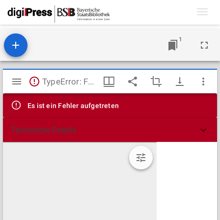
Toggl
navig
1
Mirador
TypeError: Failed to fetch
Viewer
Es ist ein Fehler aufgetreten
Technische Details