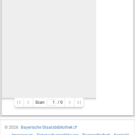
Scan
/ 
0
©
2026
Bayerische Staatsbibliothek
Impressum
Datenschutzerklärung
Barrierefreiheit
Kontakt