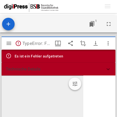
Toggl
navig
1
Mirador
TypeError: Failed to fetch
Viewer
Es ist ein Fehler aufgetreten
Technische Details