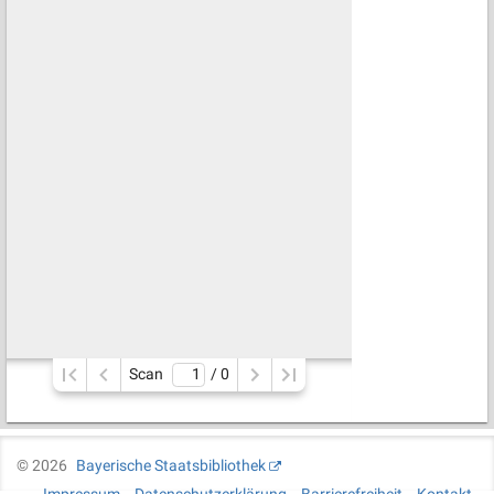
Scan
/ 
0
©
2026
Bayerische Staatsbibliothek
Impressum
Datenschutzerklärung
Barrierefreiheit
Kontakt