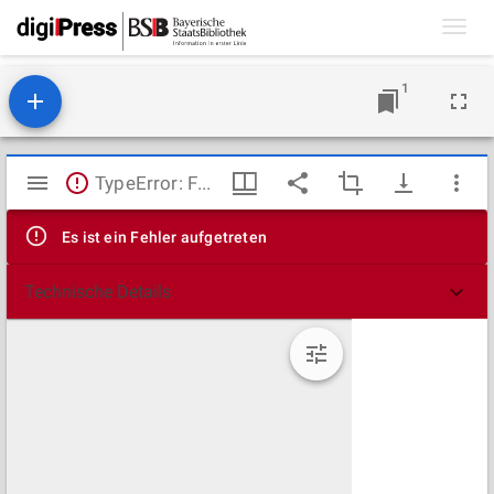
Toggl
navig
1
Mirador
TypeError: Failed to fetch
Viewer
Es ist ein Fehler aufgetreten
Technische Details