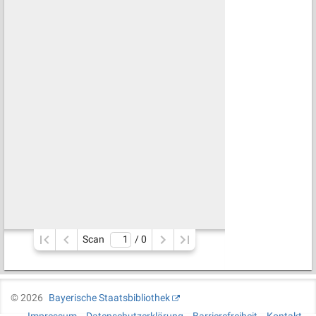
Scan
/ 
0
©
2026
Bayerische Staatsbibliothek
Impressum
Datenschutzerklärung
Barrierefreiheit
Kontakt