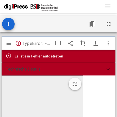
Toggl
navig
1
Mirador
TypeError: Failed to fetch
Viewer
Es ist ein Fehler aufgetreten
Technische Details