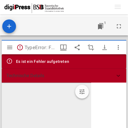
Toggl
navig
1
Mirador
TypeError: Failed to fetch
Viewer
Es ist ein Fehler aufgetreten
Technische Details