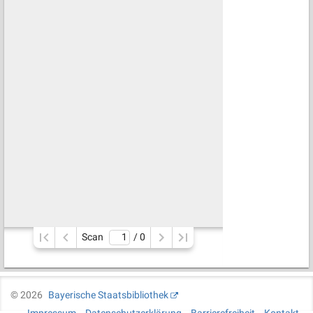
Scan
/ 
0
©
2026
Bayerische Staatsbibliothek
Impressum
Datenschutzerklärung
Barrierefreiheit
Kontakt