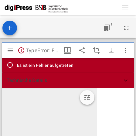
Toggl
navig
1
Mirador
TypeError: Failed to fetch
Viewer
Es ist ein Fehler aufgetreten
Technische Details