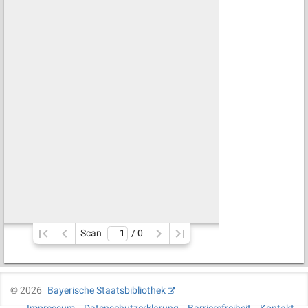
Scan
/ 
0
©
2026
Bayerische Staatsbibliothek
Impressum
Datenschutzerklärung
Barrierefreiheit
Kontakt