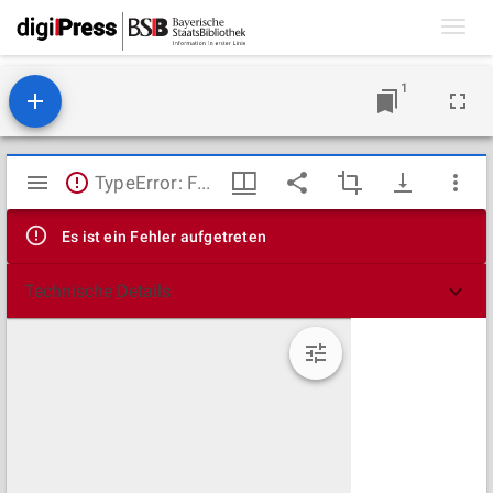
Toggl
navig
1
Mirador
TypeError: Failed to fetch
Viewer
Es ist ein Fehler aufgetreten
Technische Details