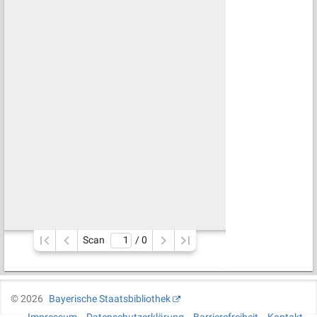
Scan
/ 
0
©
2026
Bayerische Staatsbibliothek
Impressum
Datenschutzerklärung
Barrierefreiheit
Kontakt