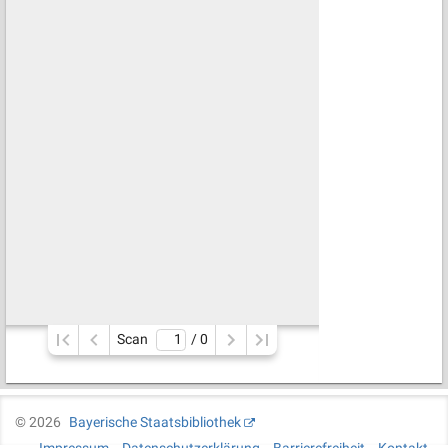
Scan
/ 
0
©
2026
Bayerische Staatsbibliothek
Impressum
Datenschutzerklärung
Barrierefreiheit
Kontakt