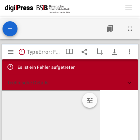
Toggl
navig
1
Mirador
TypeError: Failed to fetch
Viewer
Es ist ein Fehler aufgetreten
Technische Details