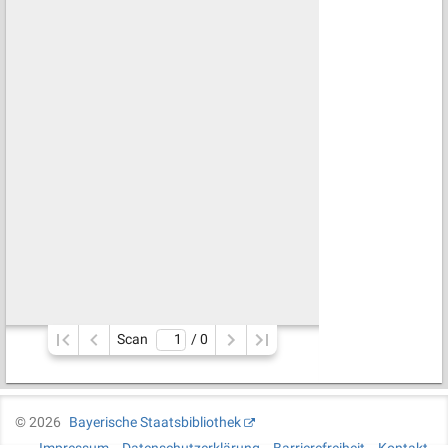
Scan
/ 
0
©
2026
Bayerische Staatsbibliothek
Impressum
Datenschutzerklärung
Barrierefreiheit
Kontakt