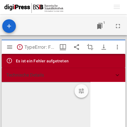
Toggl
navig
1
Mirador
TypeError: Failed to fetch
Viewer
Es ist ein Fehler aufgetreten
Technische Details