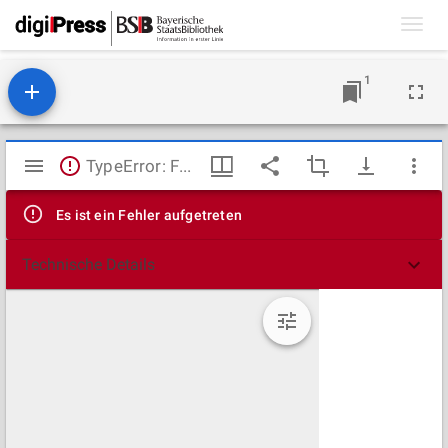
Toggl
navig
1
Mirador
TypeError: Failed to fetch
Viewer
Es ist ein Fehler aufgetreten
Technische Details