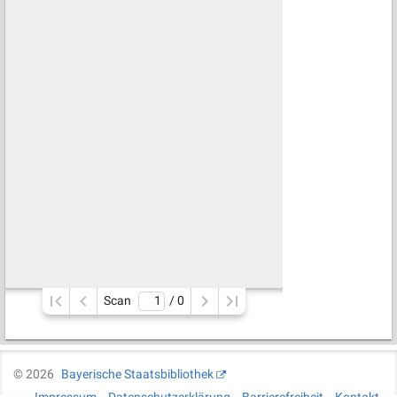
Scan
/ 
0
©
2026
Bayerische Staatsbibliothek
Impressum
Datenschutzerklärung
Barrierefreiheit
Kontakt