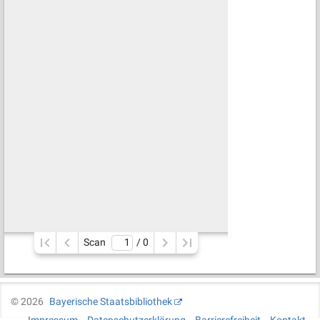
Scan
/ 
0
©
2026
Bayerische Staatsbibliothek
Impressum
Datenschutzerklärung
Barrierefreiheit
Kontakt