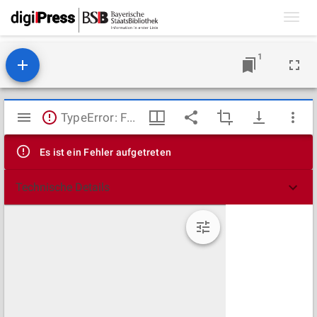
Toggl
navig
1
Mirador
TypeError: Failed to fetch
Viewer
Es ist ein Fehler aufgetreten
Technische Details