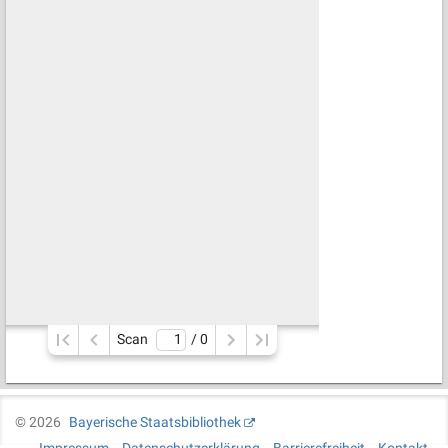
Scan
/ 
0
©
2026
Bayerische Staatsbibliothek
Impressum
Datenschutzerklärung
Barrierefreiheit
Kontakt