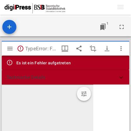
Toggl
navig
1
Mirador
TypeError: Failed to fetch
Viewer
Es ist ein Fehler aufgetreten
Technische Details