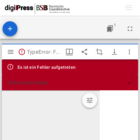
Toggl
navig
1
Mirador
TypeError: Failed to fetch
Viewer
Es ist ein Fehler aufgetreten
Technische Details