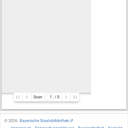
Scan
/ 
0
©
2026
Bayerische Staatsbibliothek
Impressum
Datenschutzerklärung
Barrierefreiheit
Kontakt