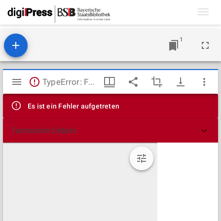
Toggl
navig
1
Mirador
TypeError: Failed to fetch
Viewer
Es ist ein Fehler aufgetreten
Technische Details