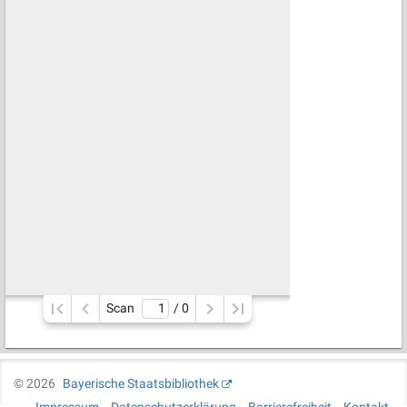
Scan
/ 
0
©
2026
Bayerische Staatsbibliothek
Impressum
Datenschutzerklärung
Barrierefreiheit
Kontakt