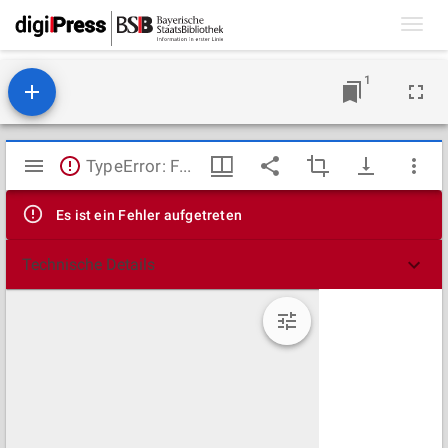
Toggl
navig
1
Mirador
TypeError: Failed to fetch
Viewer
Es ist ein Fehler aufgetreten
Technische Details