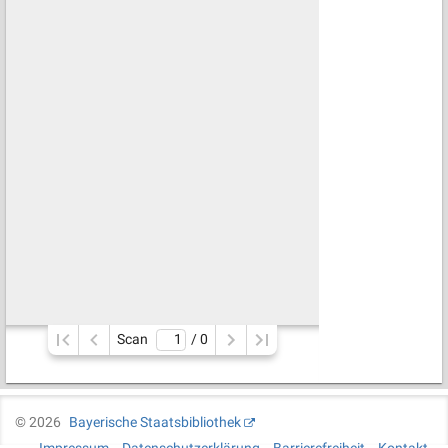
Scan
/ 
0
©
2026
Bayerische Staatsbibliothek
Impressum
Datenschutzerklärung
Barrierefreiheit
Kontakt