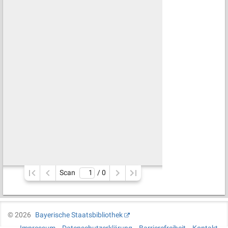
Scan
/ 
0
©
2026
Bayerische Staatsbibliothek
Impressum
Datenschutzerklärung
Barrierefreiheit
Kontakt