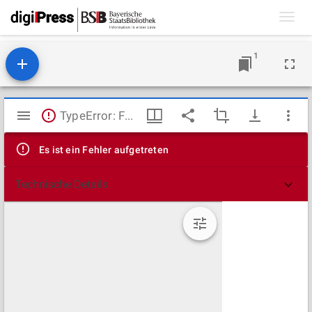
Toggl
navig
1
Mirador
TypeError: Failed to fetch
Viewer
Es ist ein Fehler aufgetreten
Technische Details