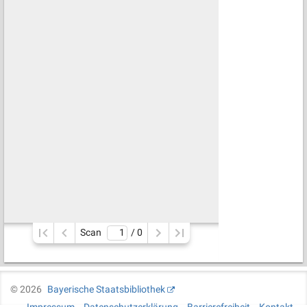
Scan
/ 
0
©
2026
Bayerische Staatsbibliothek
Impressum
Datenschutzerklärung
Barrierefreiheit
Kontakt