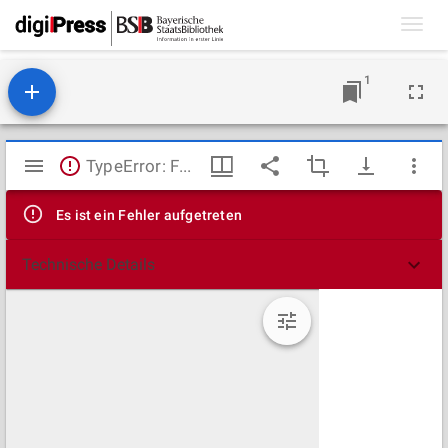
Toggl
navig
1
Mirador
TypeError: Failed to fetch
Viewer
Es ist ein Fehler aufgetreten
Technische Details