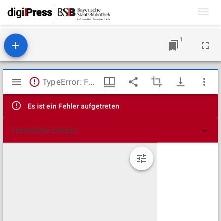
Toggl
navig
1
Mirador
TypeError: Failed to fetch
Viewer
Es ist ein Fehler aufgetreten
Technische Details