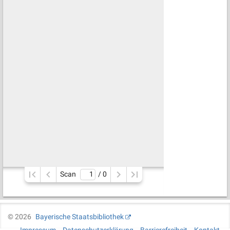
Scan
/ 
0
©
2026
Bayerische Staatsbibliothek
Impressum
Datenschutzerklärung
Barrierefreiheit
Kontakt