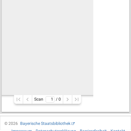
Scan
/ 
0
©
2026
Bayerische Staatsbibliothek
Impressum
Datenschutzerklärung
Barrierefreiheit
Kontakt