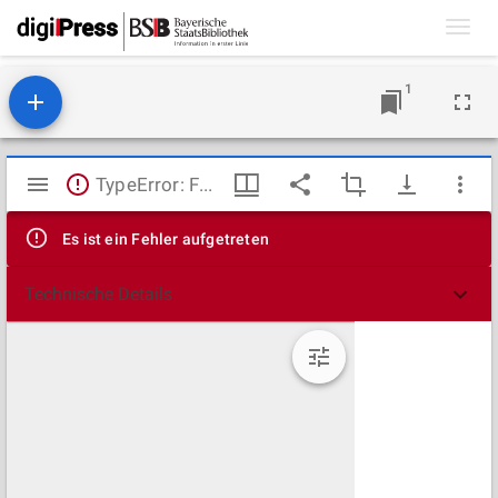
Toggl
navig
1
Mirador
TypeError: Failed to fetch
Viewer
Es ist ein Fehler aufgetreten
Technische Details