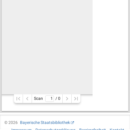
Scan
/ 
0
©
2026
Bayerische Staatsbibliothek
Impressum
Datenschutzerklärung
Barrierefreiheit
Kontakt