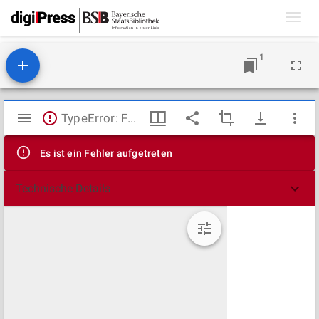
Toggl
navig
1
Mirador
TypeError: Failed to fetch
Viewer
Es ist ein Fehler aufgetreten
Technische Details