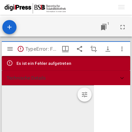
Toggl
navig
1
Mirador
TypeError: Failed to fetch
Viewer
Es ist ein Fehler aufgetreten
Technische Details