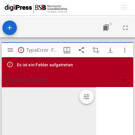
Toggl
navig
1
Mirador
TypeError: Failed to fetch
Viewer
Es ist ein Fehler aufgetreten
Technische Details