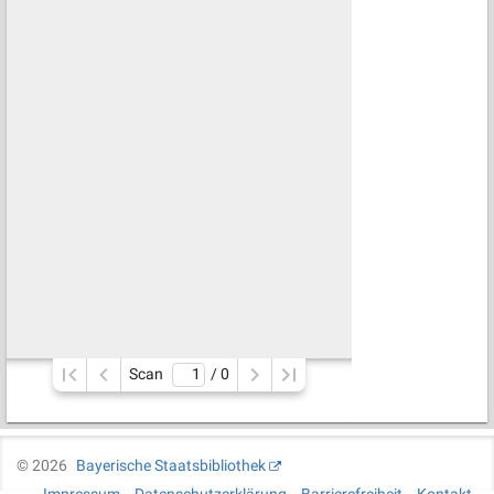
Scan
/ 
0
©
2026
Bayerische Staatsbibliothek
Impressum
Datenschutzerklärung
Barrierefreiheit
Kontakt