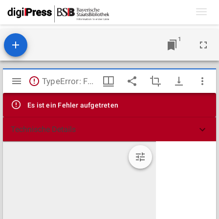
Toggl
navig
1
Mirador
TypeError: Failed to fetch
Viewer
Es ist ein Fehler aufgetreten
Technische Details