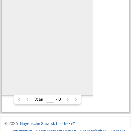
Scan
/ 
0
©
2026
Bayerische Staatsbibliothek
Impressum
Datenschutzerklärung
Barrierefreiheit
Kontakt