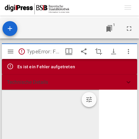
Toggl
navig
1
Mirador
TypeError: Failed to fetch
Viewer
Es ist ein Fehler aufgetreten
Technische Details