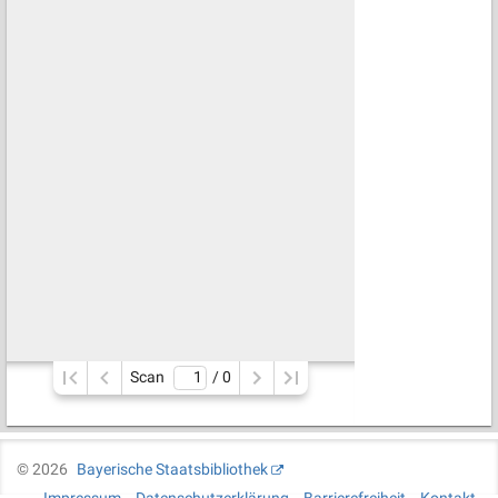
Scan
/ 
0
©
2026
Bayerische Staatsbibliothek
Impressum
Datenschutzerklärung
Barrierefreiheit
Kontakt