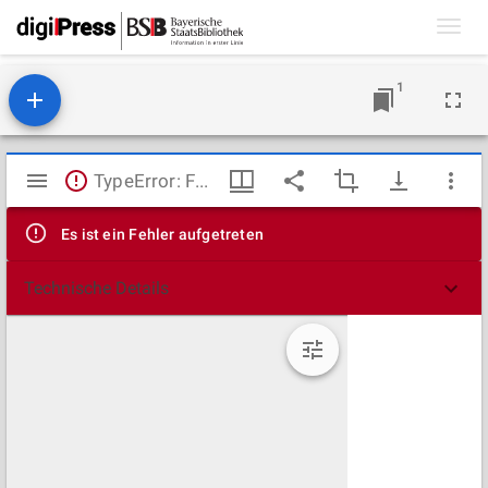
Toggl
navig
1
Mirador
TypeError: Failed to fetch
Viewer
Es ist ein Fehler aufgetreten
Technische Details