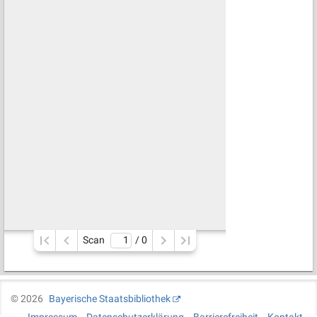
Scan
/ 
0
©
2026
Bayerische Staatsbibliothek
Impressum
Datenschutzerklärung
Barrierefreiheit
Kontakt