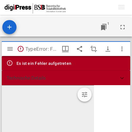
Toggl
navig
1
Mirador
TypeError: Failed to fetch
Viewer
Es ist ein Fehler aufgetreten
Technische Details