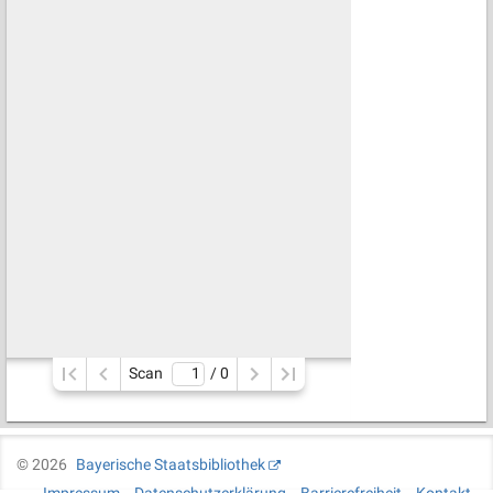
Scan
/ 
0
©
2026
Bayerische Staatsbibliothek
Impressum
Datenschutzerklärung
Barrierefreiheit
Kontakt