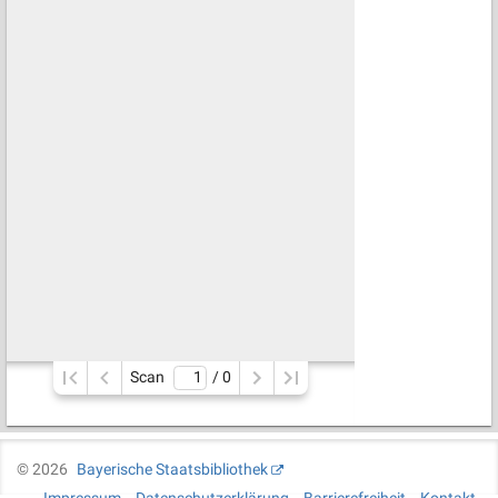
Scan
/ 
0
©
2026
Bayerische Staatsbibliothek
Impressum
Datenschutzerklärung
Barrierefreiheit
Kontakt