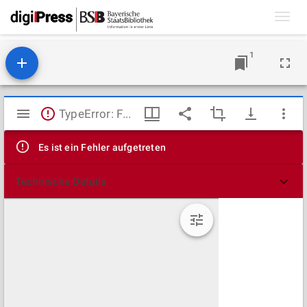
Toggl
navig
1
Mirador
TypeError: Failed to fetch
Viewer
Es ist ein Fehler aufgetreten
Technische Details