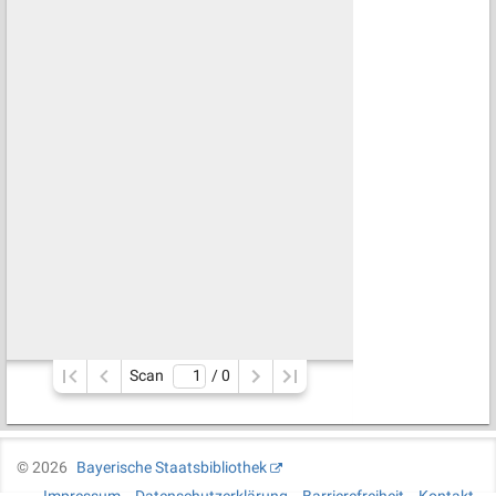
Scan
/ 
0
©
2026
Bayerische Staatsbibliothek
Impressum
Datenschutzerklärung
Barrierefreiheit
Kontakt