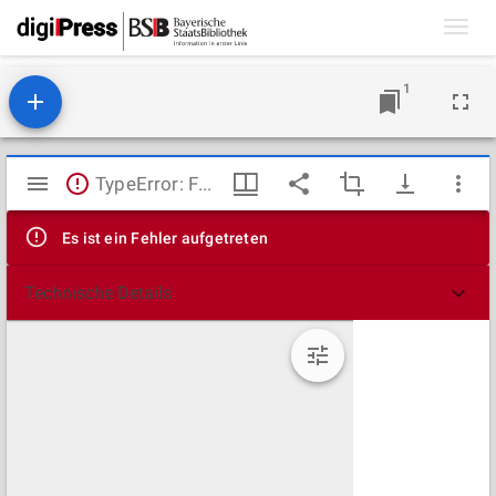
Toggl
navig
1
Mirador
TypeError: Failed to fetch
Viewer
Es ist ein Fehler aufgetreten
Technische Details