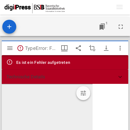
Toggl
navig
1
Mirador
TypeError: Failed to fetch
Viewer
Es ist ein Fehler aufgetreten
Technische Details