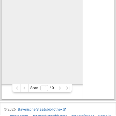
Scan
/ 
0
©
2026
Bayerische Staatsbibliothek
Impressum
Datenschutzerklärung
Barrierefreiheit
Kontakt