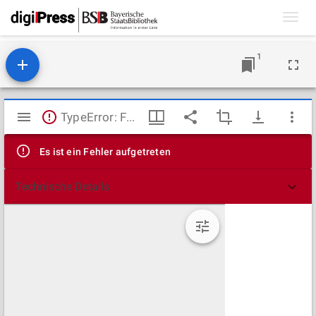
Toggl
navig
1
Mirador
TypeError: Failed to fetch
Viewer
Es ist ein Fehler aufgetreten
Technische Details