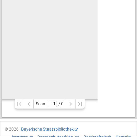
Scan
/ 
0
©
2026
Bayerische Staatsbibliothek
Impressum
Datenschutzerklärung
Barrierefreiheit
Kontakt