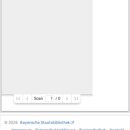
Scan
/ 
0
©
2026
Bayerische Staatsbibliothek
Impressum
Datenschutzerklärung
Barrierefreiheit
Kontakt