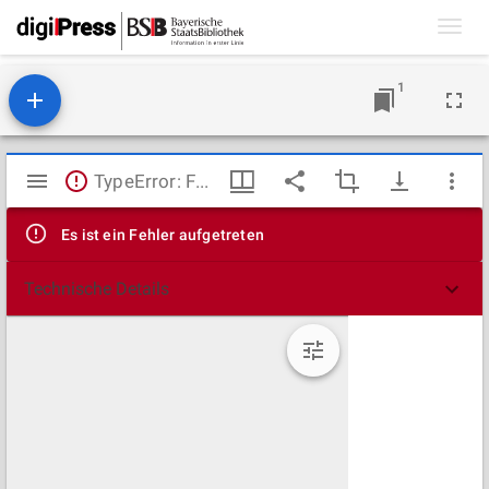
Toggl
navig
1
Mirador
TypeError: Failed to fetch
Viewer
Es ist ein Fehler aufgetreten
Technische Details