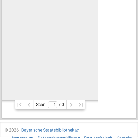
Scan
/ 
0
©
2026
Bayerische Staatsbibliothek
Impressum
Datenschutzerklärung
Barrierefreiheit
Kontakt