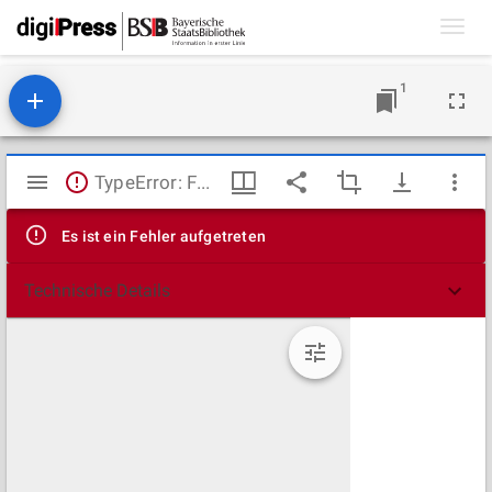
Toggl
navig
1
Mirador
TypeError: Failed to fetch
Viewer
Es ist ein Fehler aufgetreten
Technische Details