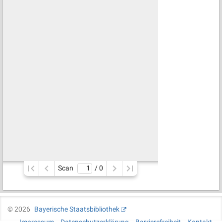
Scan
/ 
0
©
2026
Bayerische Staatsbibliothek
Impressum
Datenschutzerklärung
Barrierefreiheit
Kontakt