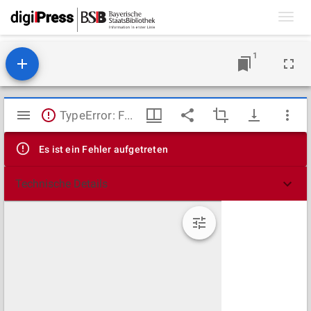
Toggl
navig
1
Mirador
TypeError: Failed to fetch
Viewer
Es ist ein Fehler aufgetreten
Technische Details