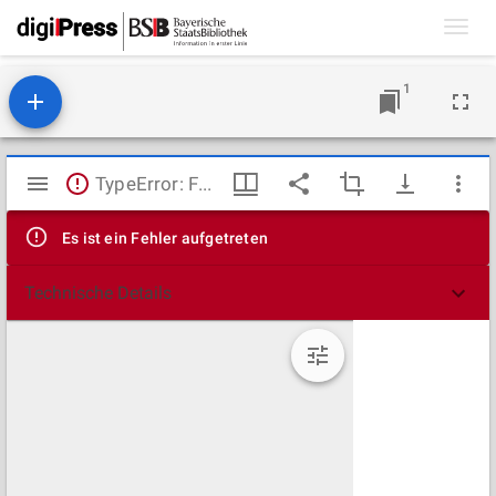
Toggl
navig
1
Mirador
TypeError: Failed to fetch
Viewer
Es ist ein Fehler aufgetreten
Technische Details