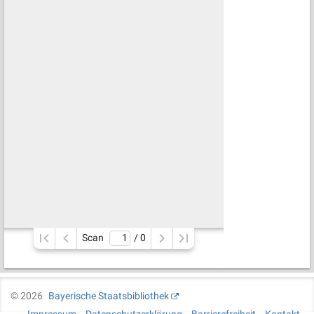
Scan
/ 
0
©
2026
Bayerische Staatsbibliothek
Impressum
Datenschutzerklärung
Barrierefreiheit
Kontakt