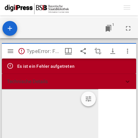
Toggl
navig
1
Mirador
TypeError: Failed to fetch
Viewer
Es ist ein Fehler aufgetreten
Technische Details