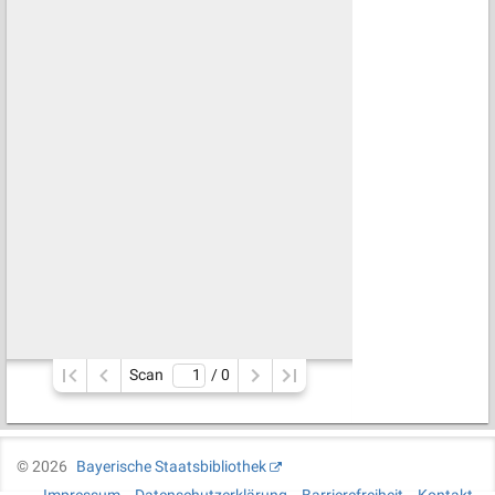
Scan
/ 
0
©
2026
Bayerische Staatsbibliothek
Impressum
Datenschutzerklärung
Barrierefreiheit
Kontakt