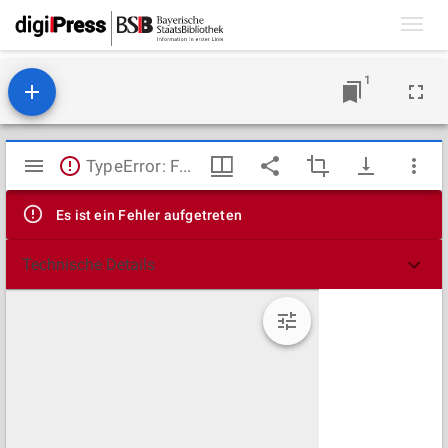
Toggl
navig
1
Mirador
TypeError: Failed to fetch
Viewer
Es ist ein Fehler aufgetreten
Technische Details